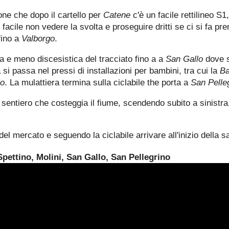
one che dopo il cartello per
Catene
c'è un facile rettilineo S
acile non vedere la svolta e proseguire dritti se ci si fa pren
fino a
Valborgo
.
ca e meno discesistica del tracciato fino a a
San Gallo
dove s
si passa nel pressi di installazioni per bambini, tra cui la
Ba
io
. La mulattiera termina sulla ciclabile the porta a
San Pelle
il sentiero che costeggia il fiume, scendendo subito a sinistra
el mercato e seguendo la ciclabile arrivare all'inizio della sal
Spettino, Molini, San Gallo, San Pellegrino