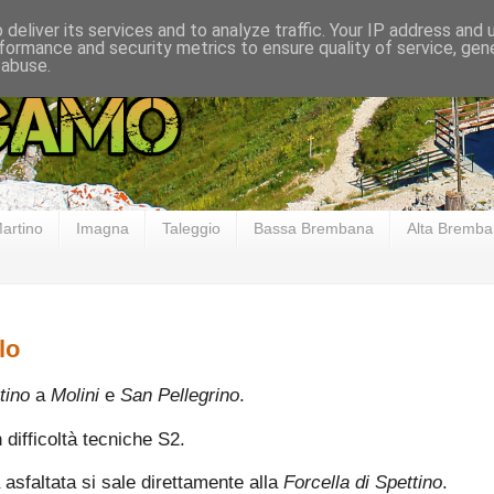
deliver its services and to analyze traffic. Your IP address and
formance and security metrics to ensure quality of service, ge
 abuse.
artino
Imagna
Taleggio
Bassa Brembana
Alta Bremb
lo
tino
a
Molini
e
San Pellegrino
.
 difficoltà tecniche S2.
 asfaltata si sale direttamente alla
Forcella di Spettino
.