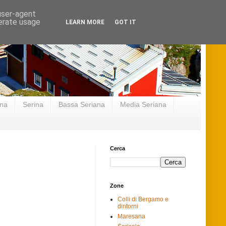
 user-agent
nerate usage
LEARN MORE
GOT IT
ana
Serina
Bassa Seriana
Media Seriana
Cerca
Zone
Colli di Bergamo e
dintorni
Maresana