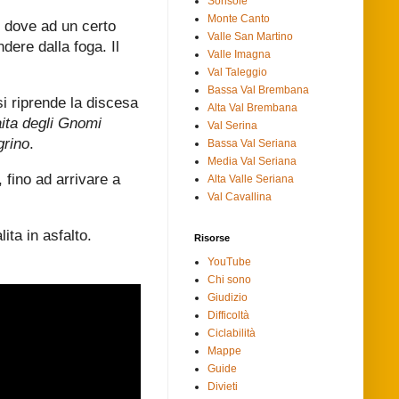
Sorisole
Monte Canto
1, dove ad un certo
Valle San Martino
dere dalla foga. Il
Valle Imagna
Val Taleggio
Bassa Val Brembana
i riprende la discesa
Alta Val Brembana
ita degli Gnomi
Val Serina
grino
.
Bassa Val Seriana
Media Val Seriana
, fino ad arrivare a
Alta Valle Seriana
Val Cavallina
ita in asfalto.
Risorse
YouTube
Chi sono
Giudizio
Difficoltà
Ciclabilità
Mappe
Guide
Divieti