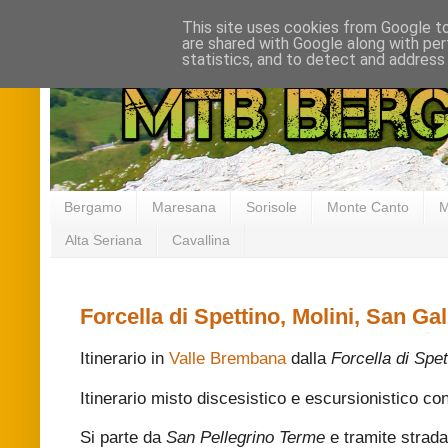
This site uses cookies from Google to 
are shared with Google along with per
statistics, and to detect and address
Bergamo
Maresana
Sorisole
Monte Canto
M
Alta Seriana
Cavallina
Forcella di Spettino, Molini, San Gal
Itinerario in
Valle Brembana
dalla
Forcella di Spet
Itinerario misto discesistico e escursionistico con
Si parte da
San Pellegrino Terme
e tramite strada