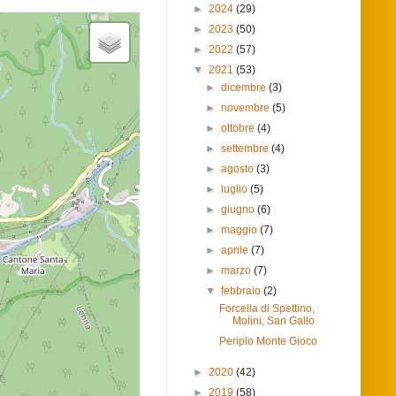
►
2024
(29)
►
2023
(50)
►
2022
(57)
▼
2021
(53)
►
dicembre
(3)
►
novembre
(5)
►
ottobre
(4)
►
settembre
(4)
►
agosto
(3)
►
luglio
(5)
►
giugno
(6)
►
maggio
(7)
►
aprile
(7)
►
marzo
(7)
▼
febbraio
(2)
Forcella di Spettino,
Molini, San Gallo
Periplo Monte Gioco
►
2020
(42)
►
2019
(58)