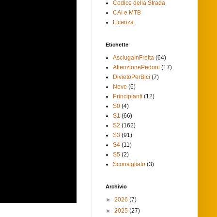
Codice della Strada
CAI e MTB
Licenza
Etichette
AsciugaInFretta
(64)
AttenzionePedoni
(17)
DivietoPerBici
(7)
Neve
(6)
Principianti
(12)
S0
(4)
S1
(66)
S2
(162)
S3
(91)
S4
(11)
S5
(2)
Sconsigliato
(3)
Archivio
►
2026
(7)
►
2025
(27)