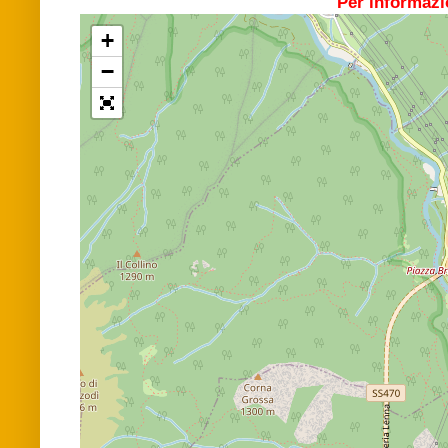
Per informazi
+
−