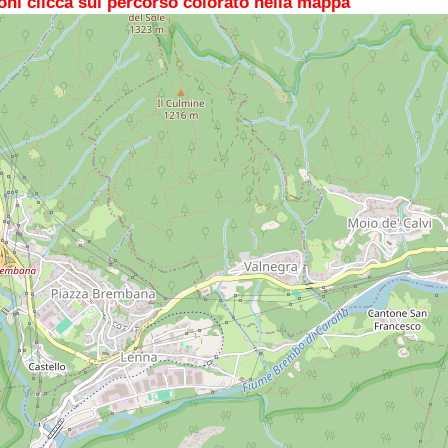
oni clicca sul percorso colorato nella mappa