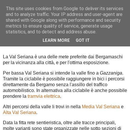
This site uses cookies from Google to deliver its services
and to analyze traffic. Your IP address and user-agent are
shared with Google along with performance and security
metrics to ensure quality of service, generate usage
▼
statistics, and to detect and address abuse.
LEARN MORE
GOT IT
Bassa Val Seriana
La Val Seriana è una delle mete preferite dai Bergamaschi
per la vicinanza alla città, e per l'ottima esposizione.
Per bassa Val Seriana si intende la valle fino a
Gazzaniga
.
Tramite la ciclabile è possibile raggiungere in bici i percorsi
direttamente da Bergamo senza l'assillo del traffico
automobilistico. In alternativa alla ciclabile è anche possibile
prendere la
tramvia elettrica
.
Altri percorsi della valle li trovi in nella
Media Val Seriana
e
Alta Val Seriana
.
Data la fitta rete sentieristica, oltre alle tracce principali,
molte varianti sono state organizzate nelle sotto sezioni di