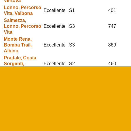
Vertova
Lonno, Percorso
Eccellente
S1
401
Vita, Valbona
Salmezza,
Lonno, Percorso
Eccellente
S3
747
Vita
Monte Rena,
Bomba Trail,
Eccellente
S3
869
Albino
Pradale, Costa
Sorgenti,
Eccellente
S2
460
Cornale
Val Coler,
Eccellente
S3 (massima S4)
360
Vertical
Bastia,
Eccellente
S1 (massima S2)
121
Carezzola 2
Monte Altino,
Eccellente
S3
773
Canfer, Cene
Monte Altino,
Eccellente
S2
686
Vall Alta, Cene
Monte Altino,
Eccellente
S2 (massima S3)
867