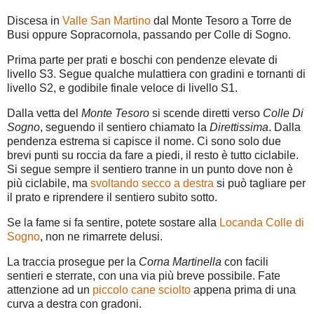
Discesa in
Valle San Martino
dal Monte Tesoro a Torre de
Busi oppure Sopracornola, passando per Colle di Sogno.
Prima parte per prati e boschi con pendenze elevate di
livello S3. Segue qualche mulattiera con gradini e tornanti di
livello S2, e godibile finale veloce di livello S1.
Dalla vetta del
Monte Tesoro
si scende diretti verso
Colle Di
Sogno
, seguendo il sentiero chiamato la
Direttissima
. Dalla
pendenza estrema si capisce il nome. Ci sono solo due
brevi punti su roccia da fare a piedi, il resto è tutto ciclabile.
Si segue sempre il sentiero tranne in un punto dove non è
più ciclabile, ma
svoltando secco a destra
si può tagliare per
il prato e riprendere il sentiero subito sotto.
Se la fame si fa sentire, potete sostare alla
Locanda Colle di
Sogno
, non ne rimarrete delusi.
La traccia prosegue per la
Corna Martinella
con facili
sentieri e sterrate, con una via più breve possibile. Fate
attenzione ad un
piccolo cane sciolto
appena prima di una
curva a destra con gradoni.