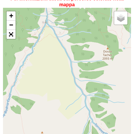
mappa
+
−