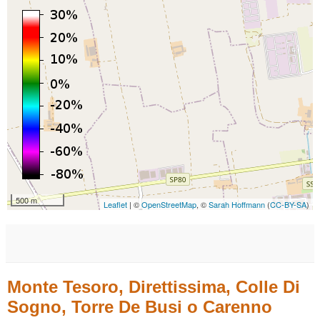
500 m
Leaflet
| ©
OpenStreetMap
, ©
Sarah Hoffmann
(
CC-BY-SA
)
Monte Tesoro, Direttissima, Colle Di
Sogno, Torre De Busi o Carenno