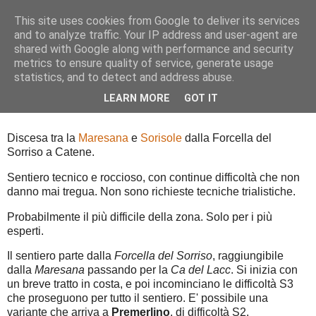
This site uses cookies from Google to deliver its services
and to analyze traffic. Your IP address and user-agent are
shared with Google along with performance and security
metrics to ensure quality of service, generate usage
▼
statistics, and to detect and address abuse.
LEARN MORE
GOT IT
Catene / 229
Discesa tra la
Maresana
e
Sorisole
dalla Forcella del
Sorriso a Catene.
Sentiero tecnico e roccioso, con continue difficoltà che non
danno mai tregua. Non sono richieste tecniche trialistiche.
Probabilmente il più difficile della zona. Solo per i più
esperti.
Il sentiero parte dalla
Forcella del Sorriso
, raggiungibile
dalla
Maresana
passando per la
Ca del Lacc
. Si inizia con
un breve tratto in costa, e poi incominciano le difficoltà S3
che proseguono per tutto il sentiero. E' possibile una
variante che arriva a
Premerlino
, di difficoltà S2.