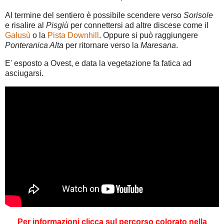
Al termine del sentiero è possibile scendere verso
Sorisole
e risalire al
Pisgiù
per connettersi ad altre discese come il
Galusù
o la
Pista Downhill
. Oppure si può raggiungere
Ponteranica Alta
per ritornare verso la
Maresana
.
E' esposto a Ovest, e data la vegetazione fa fatica ad
asciugarsi.
Per informazioni clicca sul percorso colorato nella