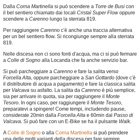
Dalla
Corna Martinella
si può scendere a
Torre de Busi
con
il bel sentiero chiamato dai locali
Cristaì Super Flow
oppure
scendere a
Carenno
lungo la sterrata 819.
Per raggiungere
Carenno
c'è anche una traccia alternativa
per un bel sentiero flow. Si ricongiunge sempre alla sterrata
819.
Nelle discesa non ci sono fonti d'acqua, ma ci si può fermare
a
Colle di Sogno
alla Locanda che fa anche servizio bar.
Si può parcheggiare a
Carenno
e fare la salita verso
Forcella Alta
, oppure parcheggiare a
San Gottardo
(dove c'è
il distributore di acqua a pagamento) e fare la classica salita
per
Valcava
su asfalto. La salita da
Carenno
è più semplice,
sia per arrivare in quota, sia per raggiungere il
Monte
Tesoro
. In ogni caso, per raggiungere il
Monte Tesoro
,
preparatevi a spingere! Come tempi, includendo pause,
considerate 20min dalla
Forcella Alta
e 60min dal
Passo di
Valcava
. Si può fare con un E-Bike se ha il pulsante
Walk
.
A
Colle di Sogno
o alla
Corna Martinella
si può prendere
una delle molti varianti della discesa per fare sempre