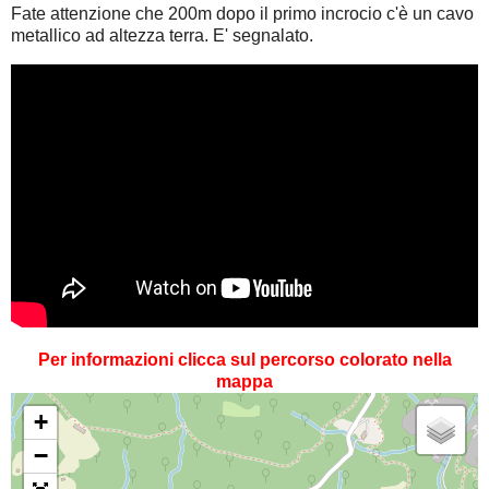
Fate attenzione che 200m dopo il primo incrocio c'è un cavo
metallico ad altezza terra. E' segnalato.
Per informazioni clicca sul percorso colorato nella
mappa
+
−