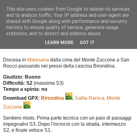
This site uses cookies from Google to deliver its services
and to analyze traffic. Your IP address and user-agent are
shared with Google along with performance and security
metrics to ensure quality of service, generate usage
▼
statistics, and to detect and address abuse.
LEARN MORE
GOT IT
Birondina
Discesa in
Maresana
dalla cima del Monte Zuccone a San
Rocco passando nei pressi della cascina Birondina.
Giudizio: Buono
Difficoltà: S2
(massima S3)
Tempo a spinta:
no
Download GPX:
Birondina
,
Salita Ranica, Monte
Zuccone
Sentiero misto. Prima parte tecnica con un paio di passaggi
impegnativi S3. Dopo l'incrocio con la strada, intermezzo
S2, e finale veloce S1.