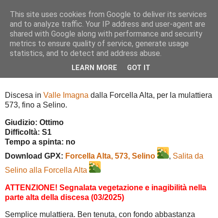
This site uses cookies from Google to deliver its services
and to analyze traffic. Your IP address and user-agent are
shared with Google along with performance and security
metrics to ensure quality of service, generate usage
▼
statistics, and to detect and address abuse.
LEARN MORE
GOT IT
Forcella Alta, 573, Selino
Discesa in
Valle Imagna
dalla Forcella Alta, per la mulattiera
573, fino a Selino.
Giudizio: Ottimo
Difficoltà: S1
Tempo a spinta:
no
Download GPX:
Forcella Alta, 573, Selino
,
Salita da
Selino alla Forcella Alta
ATTENZIONE! Segnalata vegetazione e inagibilità nella
parte alta della discesa (03/2025)
Semplice mulattiera. Ben tenuta, con fondo abbastanza