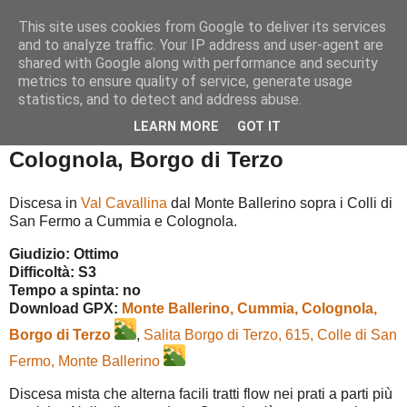
This site uses cookies from Google to deliver its services
and to analyze traffic. Your IP address and user-agent are
shared with Google along with performance and security
metrics to ensure quality of service, generate usage
▼
statistics, and to detect and address abuse.
LEARN MORE
GOT IT
Monte Ballerino, Cummia,
Colognola, Borgo di Terzo
Discesa in
Val Cavallina
dal Monte Ballerino sopra i Colli di
San Fermo a Cummia e Colognola.
Giudizio: Ottimo
Difficoltà: S3
Tempo a spinta:
no
Download GPX:
Monte Ballerino, Cummia, Colognola,
Borgo di Terzo
,
Salita Borgo di Terzo, 615, Colle di San
Fermo, Monte Ballerino
Discesa mista che alterna facili tratti flow nei prati a parti più