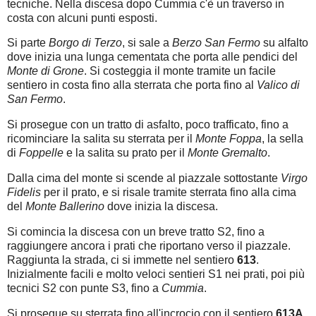
tecniche. Nella discesa dopo Cummia c'è un traverso in
costa con alcuni punti esposti.
Si parte
Borgo di Terzo
, si sale a
Berzo San Fermo
su alfalto
dove inizia una lunga cementata che porta alle pendici del
Monte di Grone
. Si costeggia il monte tramite un facile
sentiero in costa fino alla sterrata che porta fino al
Valico di
San Fermo
.
Si prosegue con un tratto di asfalto, poco trafficato, fino a
ricominciare la salita su sterrata per il
Monte Foppa
, la sella
di
Foppelle
e la salita su prato per il
Monte Gremalto
.
Dalla cima del monte si scende al piazzale sottostante
Virgo
Fidelis
per il prato, e si risale tramite sterrata fino alla cima
del
Monte Ballerino
dove inizia la discesa.
Si comincia la discesa con un breve tratto S2, fino a
raggiungere ancora i prati che riportano verso il piazzale.
Raggiunta la strada, ci si immette nel sentiero
613
.
Inizialmente facili e molto veloci sentieri S1 nei prati, poi più
tecnici S2 con punte S3, fino a
Cummia
.
Si prosegue su sterrata fino all'incrocio con il sentiero
613A