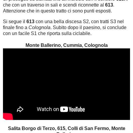
che con un traverso in sali e scendi riconnette al
613
.
Attenzione che in questo tratto ci sono punti esposti.
Si segue il
613
con una bella discesa S2, con tratti S3 nel
finale fino a
Colognola
. Subito dopo il paesino, si conclude
con un facile S1 che riporta sulla ciclabile.
Monte Ballerino, Cummia, Colognola
Salita Borgo di Terzo, 615, Colli di San Fermo, Monte