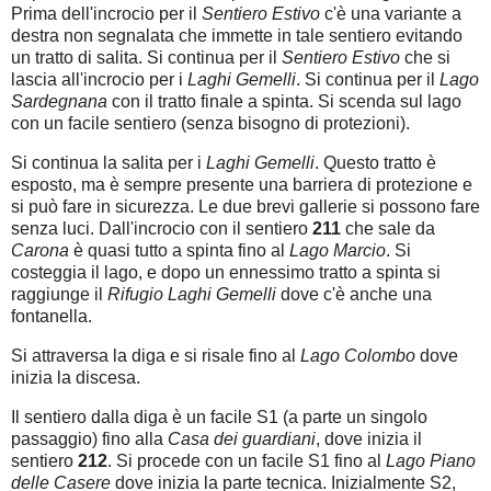
Prima dell'incrocio per il
Sentiero Estivo
c'è una variante a
destra non segnalata che immette in tale sentiero evitando
un tratto di salita. Si continua per il
Sentiero Estivo
che si
lascia all'incrocio per i
Laghi Gemelli
. Si continua per il
Lago
Sardegnana
con il tratto finale a spinta. Si scenda sul lago
con un facile sentiero (senza bisogno di protezioni).
Si continua la salita per i
Laghi Gemelli
. Questo tratto è
esposto, ma è sempre presente una barriera di protezione e
si può fare in sicurezza. Le due brevi gallerie si possono fare
senza luci. Dall'incrocio con il sentiero
211
che sale da
Carona
è quasi tutto a spinta fino al
Lago Marcio
. Si
costeggia il lago, e dopo un ennessimo tratto a spinta si
raggiunge il
Rifugio Laghi Gemelli
dove c'è anche una
fontanella.
Si attraversa la diga e si risale fino al
Lago Colombo
dove
inizia la discesa.
Il sentiero dalla diga è un facile S1 (a parte un singolo
passaggio) fino alla
Casa dei guardiani
, dove inizia il
sentiero
212
. Si procede con un facile S1 fino al
Lago Piano
delle Casere
dove inizia la parte tecnica. Inizialmente S2,