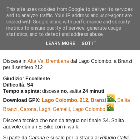
This site uses cookies from Google to deliver its services
and to analyze traffic. Your IP address and user-agent are
shared with Google along with performance and security
metrics to ensure quality of service, generate usage
▼
statistics, and to detect and address abuse.
LEARN MORE
GOT IT
Lago Colombo, Sentiero 212, Branzi
Discesa in
Alta Val Brembana
dal Lago Colombo, a Branzi
per il sentiero 212
Giudizio: Eccellente
Difficoltà: S4
Tempo a spinta:
discesa
no
, salita
24 minuti
Download GPX:
Lago Colombo, 212, Branzi
,
Salita
Branzi, Carona, Laghi Gemelli, Lago Colombo
Discesa tecnica che non da tregua nel finale S4. Salita
agevole con un E-Bike con il walk.
Si parte da
Carona
e si sale per la strada al
Rifugio Calvi
.