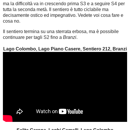
ma la difficoltà va in crescendo prima S3 e a seguire S4 per
tutta la seconda metà. Il sentiero è tutto ciclabile ma
decisamente ostico ed impegnativo. Vedete voi cosa fare e
cosa no.
Il sentiero termina su una sterrata erbosa, ma è possibile
continuare per tagli S2 fino a
Branzi
.
Lago Colombo, Lago Piano Casere, Sentiero 212, Branzi