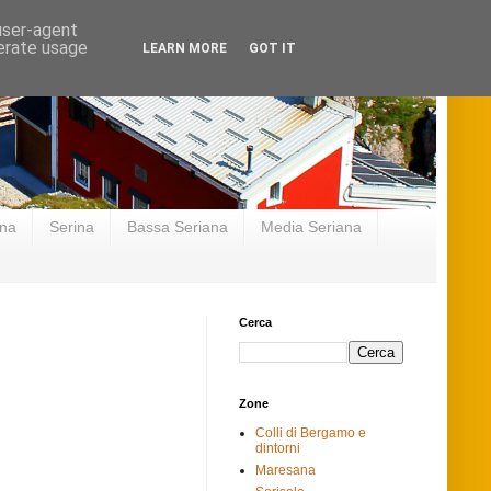
 user-agent
nerate usage
LEARN MORE
GOT IT
ana
Serina
Bassa Seriana
Media Seriana
Cerca
Zone
Colli di Bergamo e
dintorni
Maresana