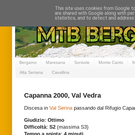
This site uses cookies from Google to 
are shared with Google along with per
statistics, and to detect and address
Bergamo
Maresana
Sorisole
Monte Canto
M
Alta Seriana
Cavallina
Capanna 2000, Val Vedra
Discesa in
Val Serina
passando dal Rifugio Capan
Giudizio: Ottimo
Difficoltà: S2
(massima S3)
Tempo a spinta:
4 minuti