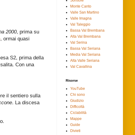
Sorisole
Monte Canto
Valle San Martino
Valle Imagna
Val Taleggio
Bassa Val Brembana
na 2000
, prima su
Alta Val Brembana
e
, ormai quasi
Val Serina
Bassa Val Seriana
Media Val Seriana
cesa S2, prima della
Alta Valle Seriana
 salita. Con una
Val Cavallina
Risorse
YouTube
Chi sono
e il sentiero sulla
Giudizio
ccone
. La discesa
Difficoltà
Ciclabilità
Mappe
o.
Guide
Divieti