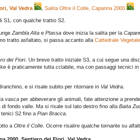
ori, Val Vedra
,
Salita Oltre il Colle, Capanna 2000
li S1, con qualche trattio S2.
giunge
Zambla Alta
e
Plassa
dove inizia la salita per la
Capan
mo tratto asfaltato, si passa accanto alla
Cattedrale Vegetal
ro dei Fiori
. Un breve tratto iniziale S3, a cui segue una dis
ke è praticamente tutta cclabile, ma con passaggi tecnici in
Branchino
, e si risale subito per ritornare in
Val Vedra
.
a vasca per abbeverare gli animali, fate attenzione a prender
di fondo valle. Ma si risale sul lato destro fino alla
Baita Zu
 tenici S2 fino a
Pian Bracca
.
sotto a
Oltre il Colle
. Ocorre risalire qualche tornante su alfalt
a 2000, Sentiero dei Fiori, Val Vedra