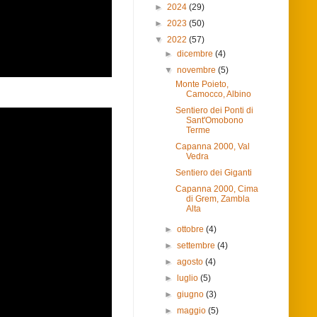
►
2024
(29)
►
2023
(50)
▼
2022
(57)
►
dicembre
(4)
▼
novembre
(5)
Monte Poieto,
Camocco, Albino
Sentiero dei Ponti di
Sant'Omobono
Terme
Capanna 2000, Val
Vedra
Sentiero dei Giganti
Capanna 2000, Cima
di Grem, Zambla
Alta
►
ottobre
(4)
►
settembre
(4)
►
agosto
(4)
►
luglio
(5)
►
giugno
(3)
►
maggio
(5)