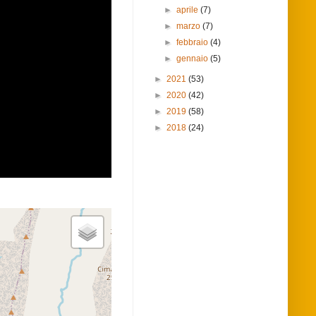
►
aprile
(7)
►
marzo
(7)
►
febbraio
(4)
►
gennaio
(5)
►
2021
(53)
►
2020
(42)
►
2019
(58)
►
2018
(24)