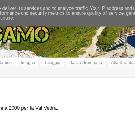
deliver its services and to analyze traffic. Your IP address and
formance and security metrics to ensure quality of service, ge
 abuse.
artino
Imagna
Taleggio
Bassa Brembana
Alta Bremb
na 2000 per la Val Vedra.