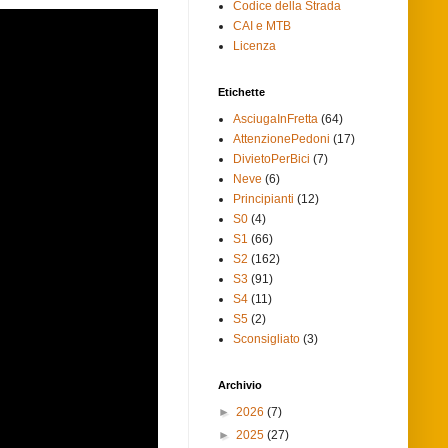
Codice della Strada
CAI e MTB
Licenza
Etichette
AsciugaInFretta
(64)
AttenzionePedoni
(17)
DivietoPerBici
(7)
Neve
(6)
Principianti
(12)
S0
(4)
S1
(66)
S2
(162)
S3
(91)
S4
(11)
S5
(2)
Sconsigliato
(3)
Archivio
►
2026
(7)
►
2025
(27)