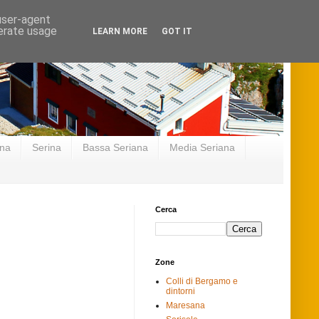
 user-agent
nerate usage
LEARN MORE
GOT IT
ana
Serina
Bassa Seriana
Media Seriana
Cerca
Zone
Colli di Bergamo e
dintorni
Maresana