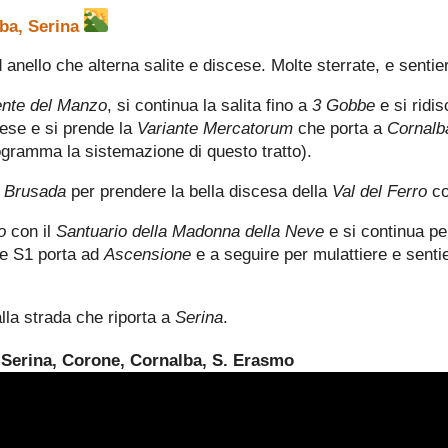
ba, Serina
anello che alterna salite e discese. Molte sterrate, e sentier
nte del Manzo
, si continua la salita fino a
3 Gobbe
e si ridi
aese e si prende la
Variante Mercatorum
che porta a
Cornalb
programma la sistemazione di questo tratto).
a
Brusada
per prendere la bella discesa della
Val del Ferro
co
o
con il
Santuario della Madonna della Neve
e si continua p
re S1 porta ad
Ascensione
e a seguire per mulattiere e senti
alla strada che riporta a
Serina
.
 Serina, Corone, Cornalba, S. Erasmo