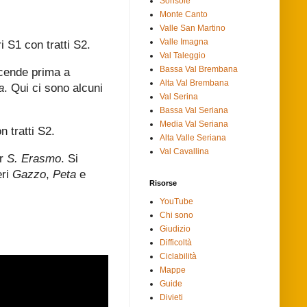
Sorisole
Monte Canto
Valle San Martino
Valle Imagna
i S1 con tratti S2.
Val Taleggio
Bassa Val Brembana
scende prima a
Alta Val Brembana
a
. Qui ci sono alcuni
Val Serina
Bassa Val Seriana
Media Val Seriana
n tratti S2.
Alta Valle Seriana
Val Cavallina
er
S. Erasmo
. Si
eri
Gazzo
,
Peta
e
Risorse
YouTube
Chi sono
Giudizio
Difficoltà
Ciclabilità
Mappe
Guide
Divieti