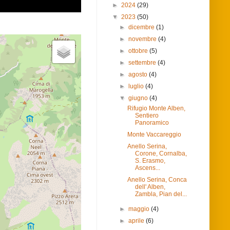
►
2024
(29)
▼
2023
(50)
►
dicembre
(1)
►
novembre
(4)
►
ottobre
(5)
►
settembre
(4)
►
agosto
(4)
►
luglio
(4)
▼
giugno
(4)
Rifugio Monte Alben,
Sentiero
Panoramico
Monte Vaccareggio
Anello Serina,
Corone, Cornalba,
S. Erasmo,
Ascens...
Anello Serina, Conca
dell' Alben,
Zambla, Pian del...
►
maggio
(4)
►
aprile
(6)