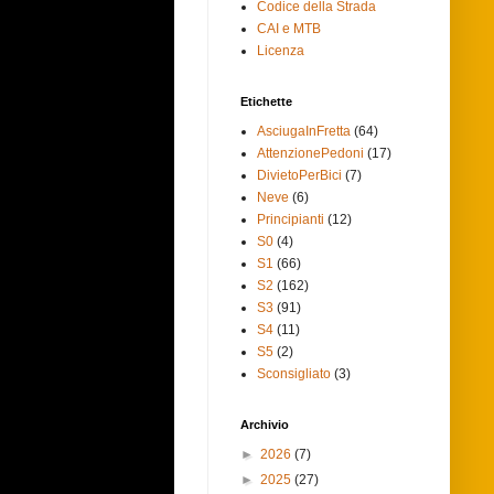
Codice della Strada
CAI e MTB
Licenza
Etichette
AsciugaInFretta
(64)
AttenzionePedoni
(17)
DivietoPerBici
(7)
Neve
(6)
Principianti
(12)
S0
(4)
S1
(66)
S2
(162)
S3
(91)
S4
(11)
S5
(2)
Sconsigliato
(3)
Archivio
►
2026
(7)
►
2025
(27)