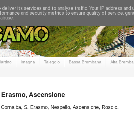
deliver its services and to analyze traffic. Your IP address and
formance and security metrics to ensure quality of service, ge
 abuse.
artino
Imagna
Taleggio
Bassa Brembana
Alta Bremb
S. Erasmo, Ascensione
Cornalba, S. Erasmo, Nespello, Ascensione, Rosolo.