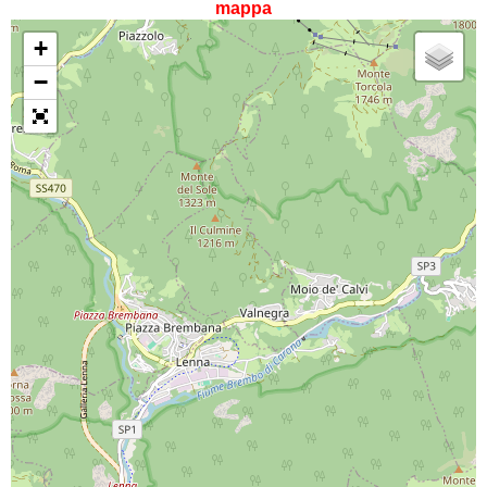
mappa
+
−