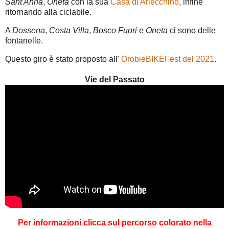
Sant'Anna
,
Oneta
con la sua
Casa di Arlecchino
, infine
ritornando alla ciclabile.
A
Dossena
,
Costa Villa
,
Bosco Fuori
e
Oneta
ci sono delle
fontanelle.
Questo giro è stato proposto all'
OrobieBIKEFest del 2021
.
Vie del Passato
Per informazioni clicca sul percorso colorato nella