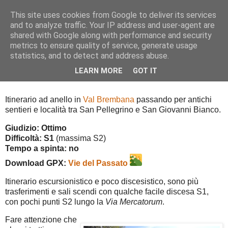
This site uses cookies from Google to deliver its services
and to analyze traffic. Your IP address and user-agent are
shared with Google along with performance and security
metrics to ensure quality of service, generate usage
▼
statistics, and to detect and address abuse.
LEARN MORE
GOT IT
Vie del Passato
Itinerario ad anello in
Val Brembana
passando per antichi
sentieri e località tra San Pellegrino e San Giovanni Bianco.
Giudizio: Ottimo
Difficoltà: S1
(massima S2)
Tempo a spinta:
no
Download GPX:
Vie del Passato
Itinerario escursionistico e poco discesistico, sono più
trasferimenti e sali scendi con qualche facile discesa S1,
con pochi punti S2 lungo la
Via Mercatorum
.
Fare attenzione che