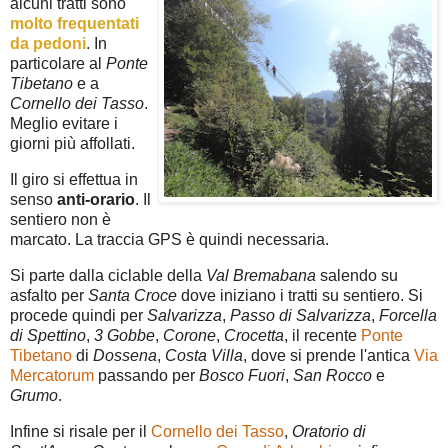
alcuni tratti sono
molto frequentati
da pedoni
. In
particolare al
Ponte
Tibetano
e a
Cornello dei Tasso
.
Meglio evitare i
giorni più affollati.
Il giro si effettua in
senso
anti-orario
. Il
sentiero non è
marcato. La traccia GPS è quindi necessaria.
Si parte dalla ciclable della
Val Bremabana
salendo su
asfalto per
Santa Croce
dove iniziano i tratti su sentiero. Si
procede quindi per
Salvarizza
,
Passo di Salvarizza
,
Forcella
di Spettino
,
3 Gobbe
,
Corone
,
Crocetta
, il recente
Ponte
Tibetano
di
Dossena
,
Costa Villa
, dove si prende l'antica
Via
Mercatorum
passando per
Bosco Fuori
,
San Rocco
e
Grumo
.
Infine si risale per il
Cornello dei Tasso
,
Oratorio di