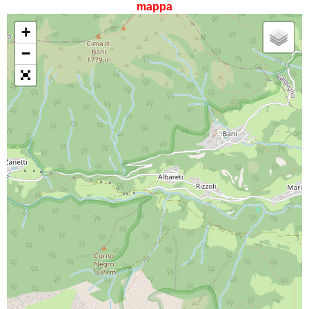
mappa
+
−