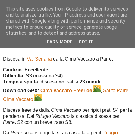
This site uses cookies from Google to deliver its services
and to analyze traffic. Your IP address and user-agent are
shared with Google along with performance and security
metrics to ensure quality of service, generate usage
▼
statistics, and to detect and address abuse.
LEARN MORE
GOT IT
Cima Vaccaro Freeride
Discesa in
Val Seriana
dalla Cima Vaccaro a Parre.
Giudizio: Eccellente
Difficoltà: S3
(massima S4)
Tempo a spinta:
discesa
no
, salita
23 minuti
Download GPX:
Cima Vaccaro Freeride
,
Salita Parre,
Cima Vaccaro
Discesa freeride dalla
Cima Vaccaro
per ripidi prati S4 per la
pendenza. Dal
Rifugio Vaccaro
la classica discesa per
Parre
, S2 con un breve tratto S3.
Da
Parre
si sale lungo la strada asfaltata per il
Rifugio