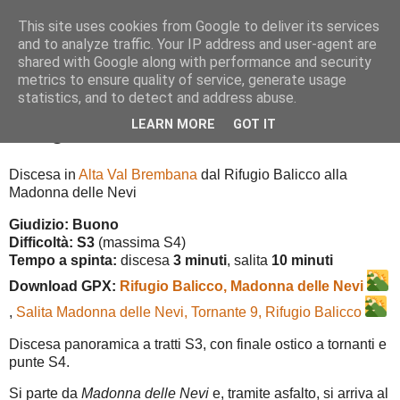
This site uses cookies from Google to deliver its services
and to analyze traffic. Your IP address and user-agent are
shared with Google along with performance and security
metrics to ensure quality of service, generate usage
▼
statistics, and to detect and address abuse.
LEARN MORE
GOT IT
Rifugio Balicco, Bivacco Zamboni
Discesa in
Alta Val Brembana
dal Rifugio Balicco alla
Madonna delle Nevi
Giudizio: Buono
Difficoltà: S3
(massima S4)
Tempo a spinta:
discesa
3 minuti
, salita
10 minuti
Download GPX:
Rifugio Balicco, Madonna delle Nevi
,
Salita Madonna delle Nevi, Tornante 9, Rifugio Balicco
Discesa panoramica a tratti S3, con finale ostico a tornanti e
punte S4.
Si parte da
Madonna delle Nevi
e, tramite asfalto, si arriva al