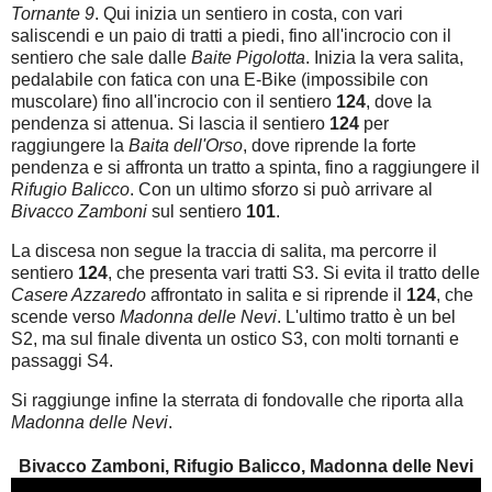
Tornante 9
. Qui inizia un sentiero in costa, con vari
saliscendi e un paio di tratti a piedi, fino all'incrocio con il
sentiero che sale dalle
Baite Pigolotta
. Inizia la vera salita,
pedalabile con fatica con una E-Bike (impossibile con
muscolare) fino all'incrocio con il sentiero
124
, dove la
pendenza si attenua. Si lascia il sentiero
124
per
raggiungere la
Baita dell'Orso
, dove riprende la forte
pendenza e si affronta un tratto a spinta, fino a raggiungere il
Rifugio Balicco
. Con un ultimo sforzo si può arrivare al
Bivacco Zamboni
sul sentiero
101
.
La discesa non segue la traccia di salita, ma percorre il
sentiero
124
, che presenta vari tratti S3. Si evita il tratto delle
Casere Azzaredo
affrontato in salita e si riprende il
124
, che
scende verso
Madonna delle Nevi
. L'ultimo tratto è un bel
S2, ma sul finale diventa un ostico S3, con molti tornanti e
passaggi S4.
Si raggiunge infine la sterrata di fondovalle che riporta alla
Madonna delle Nevi
.
Bivacco Zamboni, Rifugio Balicco, Madonna delle Nevi